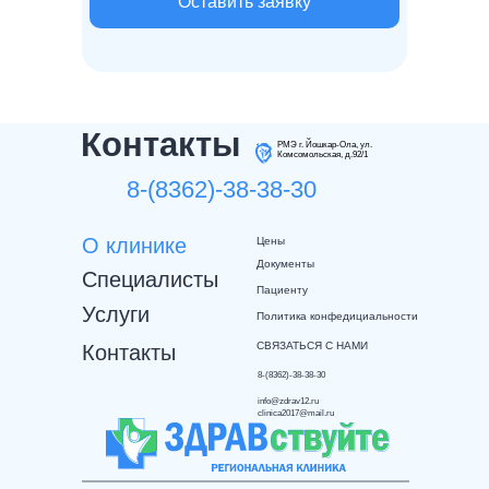
Оставить заявку
Контакты
РМЭ г. Йошкар-Ола, ул.
Комсомольская, д.92/1
8-(8362)-38-38-30
О клинике
Цены
Документы
Специалисты
Пациенту
Услуги
Политика конфедициальности
СВЯЗАТЬСЯ С НАМИ
Контакты
8-(8362)-38-38-30
info@zdrav12.ru
clinica2017@mail.ru