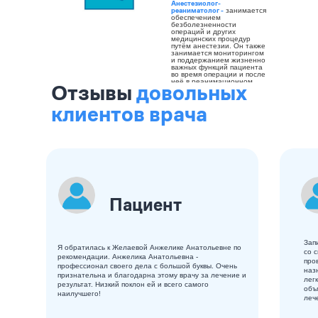
Анестезиолог-
реаниматолог -
занимается
обеспечением
безболезненности
операций и других
медицинских процедур
путём анестезии. Он также
занимается мониторингом
и поддержанием жизненно
важных функций пациента
во время операции и после
неё в реанимационном
Отзывы
довольных
отделении.
клиентов врача
Пациент
Зап
Я обратилась к Желаевой Анжелике Анатольевне по
со 
рекомендации. Анжелика Анатольевна -
про
профессионал своего дела с большой буквы. Очень
наз
признательна и благодарна этому врачу за лечение и
лег
результат. Низкий поклон ей и всего самого
объ
наилучшего!
леч