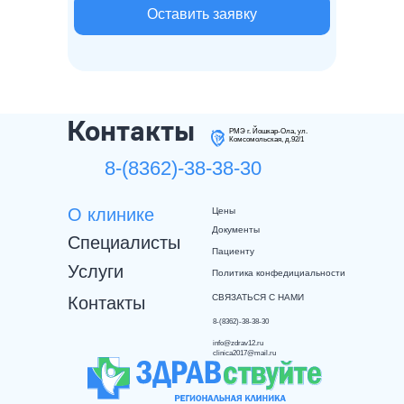
Оставить заявку
Контакты
РМЭ г. Йошкар-Ола, ул.
Комсомольская, д.92/1
8-(8362)-38-38-30
О клинике
Цены
Документы
Специалисты
Пациенту
Услуги
Политика конфедициальности
СВЯЗАТЬСЯ С НАМИ
Контакты
8-(8362)-38-38-30
info@zdrav12.ru
clinica2017@mail.ru