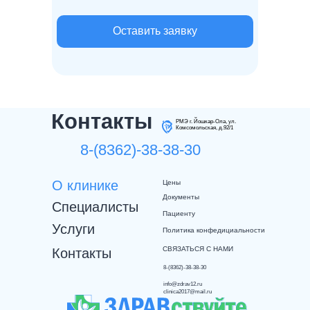
Оставить заявку
Контакты
РМЭ г. Йошкар-Ола, ул.
Комсомольская, д.92/1
8-(8362)-38-38-30
О клинике
Цены
Документы
Специалисты
Пациенту
Услуги
Политика конфедициальности
СВЯЗАТЬСЯ С НАМИ
Контакты
8-(8362)-38-38-30
info@zdrav12.ru
clinica2017@mail.ru