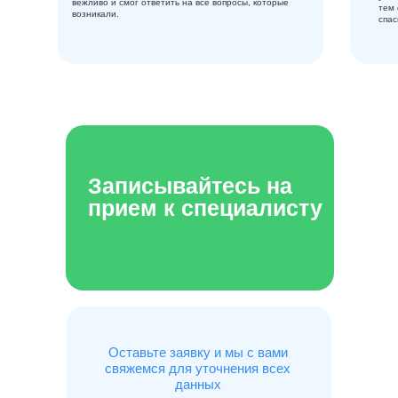
вежливо и смог ответить на все вопросы, которые
тем
возникали.
спас
Записывайтесь на
прием к специалисту
Оставьте заявку и мы с вами
свяжемся для уточнения всех
данных