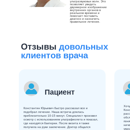
ультразвуковых волн. Это
позволяет увидеть
двухмерное изображение
внутренних органов в
реальном времени и
помогает поставить
диагноз и назначить
правильное лечение.
Отзывы
довольных
клиентов врача
Пациент
Хочу
Константин Юрьевич быстро рассказал все и
Конс
подобрал лечение. Наша встреча длилась
расс
приблизительно 10-15 минут. Специалист произвел
обсл
осмотр с использованием ультрафиолета и показал,
поня
где находятся бактерии. После визита я также
ниче
получила на руки заключение. Доктор общался
указ