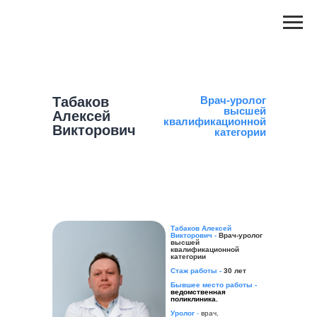
Табаков
Врач-уролог
высшей
Алексей
квалификационной
Викторович
категории
Табаков Алексей
Викторович -
Врач-уролог
высшей
квалификационной
категории
Стаж работы -
30 лет
Бывшее место работы -
ведомственная
поликлиника.
Уролог
-
врач,