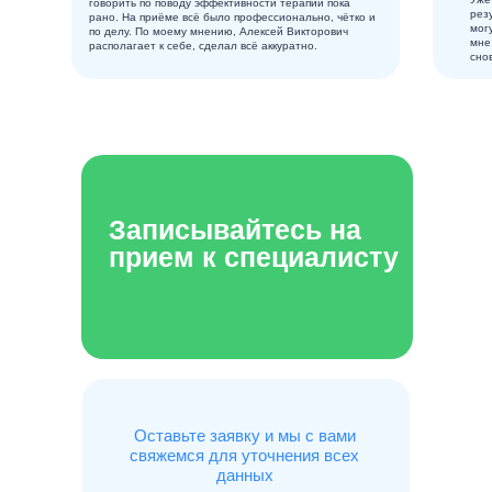
говорить по поводу эффективности терапии пока
рез
рано. На приёме всё было профессионально, чётко и
мог
по делу. По моему мнению, Алексей Викторович
мне
располагает к себе, сделал всё аккуратно.
сно
Записывайтесь на
прием к специалисту
Оставьте заявку и мы с вами
свяжемся для уточнения всех
данных