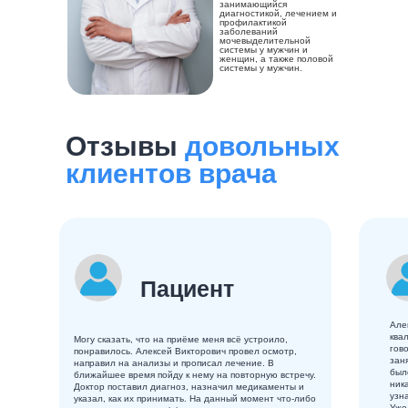
занимающийся
диагностикой, лечением и
профилактикой
заболеваний
мочевыделительной
системы у мужчин и
женщин, а также половой
системы у мужчин.
Отзывы
довольных
клиентов врача
Пациент
Але
ква
Могу сказать, что на приёме меня всё устроило,
гов
понравилось. Алексей Викторович провел осмотр,
зан
направил на анализы​ и прописал лечение. В
был
ближайшее время пойду к нему на повторную встречу.
ник
Доктор поставил диагноз, назначил медикаменты и
узн
указал, как их принимать. На данный момент что-либо
Уже