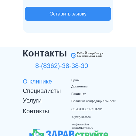
Оставить заявку
Контакты
РМЭ г. Йошкар-Ола, ул.
Комсомольская, д.92/1
8-(8362)-38-38-30
О клинике
Цены
Документы
Специалисты
Пациенту
Услуги
Политика конфедициальности
СВЯЗАТЬСЯ С НАМИ
Контакты
8-(8362)-38-38-30
info@zdrav12.ru
clinica2017@mail.ru