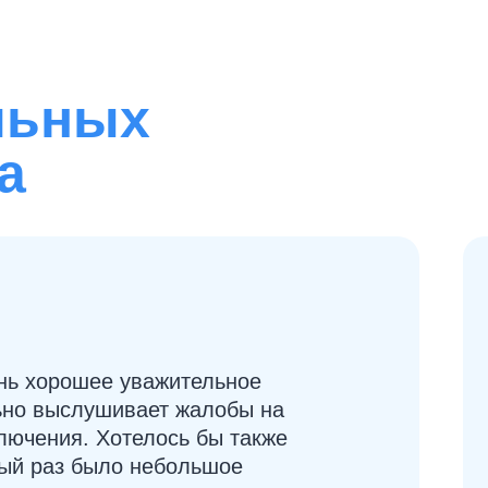
льных
а
нь хорошее уважительное
ьно выслушивает жалобы на
лючения. Хотелось бы также
вый раз было небольшое