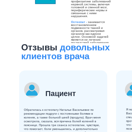
профилактике заболеваний
нервной системы, включая
головной и спинной мозг,
периферические нервы и
связанные с ними
нарушения.
Остеопат -
занимается
восстановлением
подвижности тканей и
органов, рассматривая
организм как единое
целое. Основной задачей
является не лечение
последствий заболевания,
Отзывы
довольных
а устранение его
первопричины.
клиентов врача
Пациент
Я п
Обратилась к остеопату Наталье Васильевне по
Вас
рекомендации подруги с постоянными болями в
спе
коленях, а также больной шеей (продула). Врач меня
про
осмотрела, сказала, вся причина болей коленей в
что
пояснице. Прошла три сеанса остеопатии, чувствую,
поз
что помогает, боли уменьшились, и дополнительно