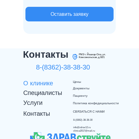
Оставить заявку
Контакты
РМЭ г. Йошкар-Ола, ул.
Комсомольская, д.92/1
8-(8362)-38-38-30
О клинике
Цены
Документы
Специалисты
Пациенту
Услуги
Политика конфедициальности
СВЯЗАТЬСЯ С НАМИ
Контакты
8-(8362)-38-38-30
info@zdrav12.ru
clinica2017@mail.ru