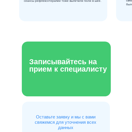
свя
сеансы рефлексотерапии тоже вылечили боли в шее.
был
Записывайтесь на
прием к специалисту
Оставьте заявку и мы с вами
свяжемся для уточнения всех
данных