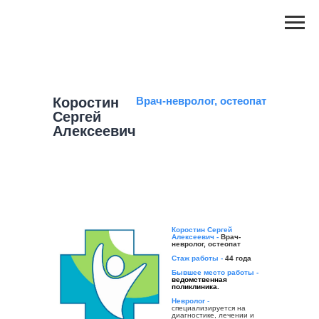
Коростин
Врач-невролог, остеопат
Сергей
Алексеевич
Коростин Сергей
Алексеевич -
Врач-
невролог, остеопат
Стаж работы -
44 года
Бывшее место работы -
ведомственная
поликлиника.
Невролог
-
специализируется на
диагностике, лечении и