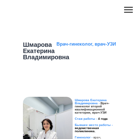
Шмарова
Врач-гинеколог, врач-УЗИ
Екатерина
Владимировна
Шмарова Екатерина
Владимировна -
Врач-
гинеколог второй
квалификационной
категории, врач-УЗИ
Стаж работы -
4 года
Бывшее место работы -
ведомственная
поликлиника.
Гинеколог -
врач,