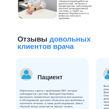
специализирующийся на
диагностике, лечении и
профилактике заболеваний
женской репродуктивной
системы, а также на
ведении беременности и
вопросах женского
здоровья.
Отзывы
довольных
клиентов врача
Пациент
Возн
реши
Обратилась к врачу с проблемами ЖКТ, которые
Викт
наблюдаются с детства. Виктория Сергеевна
Оче
выслушала, внимательно просмотрела мои анализы​
доск
и обследования, доступно объяснила мои проблемы и
прои
назначила лечение, а также дообследование. Нам в
такж
обычной жизни зачастую не хватает чуткого,
анал