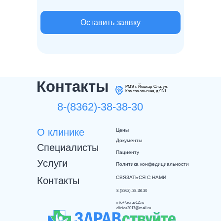
Оставить заявку
Контакты
РМЭ г. Йошкар-Ола, ул.
Комсомольская, д.92/1
8-(8362)-38-38-30
О клинике
Цены
Документы
Специалисты
Пациенту
Услуги
Политика конфедициальности
СВЯЗАТЬСЯ С НАМИ
Контакты
8-(8362)-38-38-30
info@zdrav12.ru
clinica2017@mail.ru