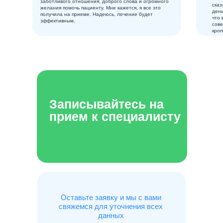
заботливого отношения, доброго слова и огромного
сказ
желания помочь пациенту. Мне кажется, я все это
день
получила на приеме. Надеюсь, лечение будет
что 
эффективным.
сове
кроп
Записывайтесь на
прием к специалисту
Оставьте заявку и мы с вами
свяжемся для уточнения всех
данных