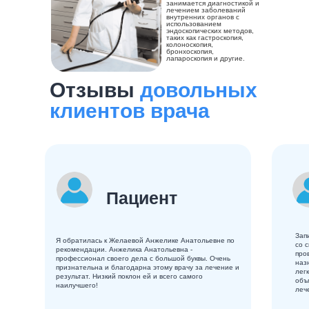
занимается диагностикой и
лечением заболеваний
внутренних органов с
использованием
эндоскопических методов,
таких как гастроскопия,
колоноскопия,
бронхоскопия,
лапароскопия и другие.
Отзывы
довольных
клиентов врача
Пациент
Зап
Я обратилась к Желаевой Анжелике Анатольевне по
со 
рекомендации. Анжелика Анатольевна -
про
профессионал своего дела с большой буквы. Очень
наз
признательна и благодарна этому врачу за лечение и
лег
результат. Низкий поклон ей и всего самого
объ
наилучшего!
леч