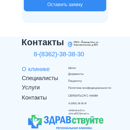
Оставить заявку
Контакты
РМЭ г. Йошкар-Ола, ул.
Комсомольская, д.92/1
8-(8362)-38-38-30
О клинике
Цены
Документы
Специалисты
Пациенту
Услуги
Политика конфедициальности
СВЯЗАТЬСЯ С НАМИ
Контакты
8-(8362)-38-38-30
info@zdrav12.ru
clinica2017@mail.ru