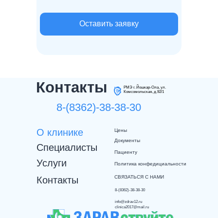
Оставить заявку
Контакты
РМЭ г. Йошкар-Ола, ул.
Комсомольская, д.92/1
8-(8362)-38-38-30
О клинике
Цены
Документы
Специалисты
Пациенту
Услуги
Политика конфедициальности
СВЯЗАТЬСЯ С НАМИ
Контакты
8-(8362)-38-38-30
info@zdrav12.ru
clinica2017@mail.ru